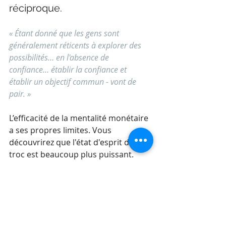
réciproque.
« Étant donné que les gens sont 
généralement réticents à explorer des 
possibilités… en l'absence de 
confiance… établir la confiance et 
établir un objectif commun - vont de 
pair. »
L’efficacité de la mentalité monétaire 
a ses propres limites. Vous 
découvrirez que l'état d'esprit du 
troc est beaucoup plus puissant. 
Réf. 
: The Bartering Mindset. A Mostly-
Forgotten Framework for Mastering 
Your Next Negotiation, Brian C. 
Gunia, University of Toronto Press, 