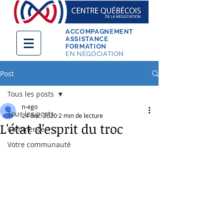
ACCOMPAGNEMENT
ASSISTANCE
FORMATION
EN NÉGOCIATION
Post
Tous les posts
n-ego
Tous les posts
24 déc. 2020
2 min de lecture
L'état d'esprit du troc
Commencer
Votre communauté