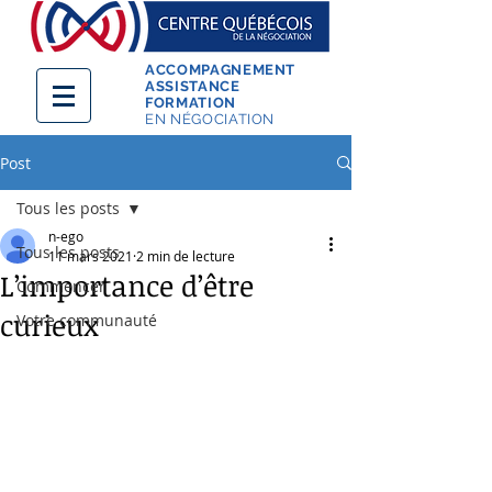
ACCOMPAGNEMENT
ASSISTANCE
FORMATION
EN NÉGOCIATION
Post
Tous les posts
n-ego
Tous les posts
11 mars 2021
2 min de lecture
L’importance d’être
Commencer
curieux
Votre communauté