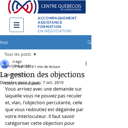
ACCOMPAGNEMENT
ASSISTANCE
FORMATION
EN NÉGOCIATION
Post
Tous les posts
n-ego
Tous les posts
21 févr. 2019
1 min de lecture
La gestion des objections
Commencer
Dernière mise à jour :
7 oct. 2019
Votre communauté
Vous arrivez avec une demande sur 
laquelle vous ne pouvez pas reculer 
et, vlan, l'objection percutante, celle 
que vous redoutiez est dégainée par 
votre interlocuteur. Il faut savoir 
catégoriser cette objection pour 