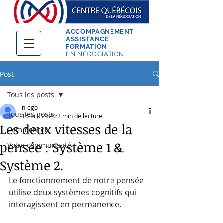
ACCOMPAGNEMENT
ASSISTANCE
FORMATION
EN NÉGOCIATION
Post
Tous les posts
n-ego
Tous les posts
15 oct. 2020
2 min de lecture
Les deux vitesses de la
Commencer
pensée : Système 1 &
Votre communauté
Système 2.
Le fonctionnement de notre pensée 
utilise deux systèmes cognitifs qui 
interagissent en permanence. 