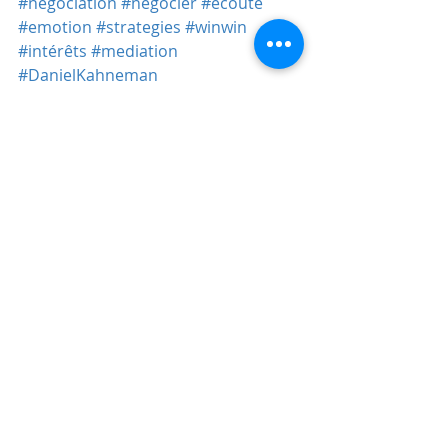
#negociation
#negocier
#ecoute
#emotion
#strategies
#winwin
#intérêts
#mediation
#DanielKahneman
#
la
théoriedesperspectives 
#financecomportementale
#
prisededécision
#
processuscognitif 
#PrixNobeleconomie
#
ThinkingFastandSlow 
#empathie
#emotionnel
 #
pens
ee #
bonheur.
Posts récents
Voir tout