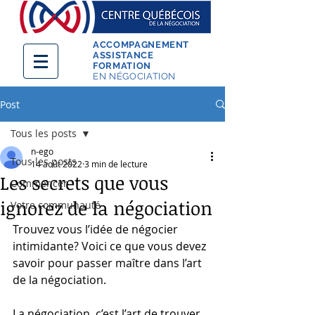
ACCOMPAGNEMENT
ASSISTANCE
FORMATION
EN NÉGOCIATION
Post
Tous les posts
n-ego
Tous les posts
14 août 2022
3 min de lecture
Les secrets que vous
Commencer
ignorez de la négociation
Votre communauté
Trouvez vous l’idée de négocier 
intimidante? Voici ce que vous devez 
savoir pour passer maître dans l’art 
de la négociation. 
La négociation, c’est l’art de trouver 