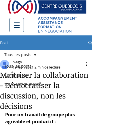
ACCOMPAGNEMENT
ASSISTANCE
FORMATION
EN NÉGOCIATION
Post
Tous les posts
n-ego
Tous les posts
19 févr. 2021
2 min de lecture
Maîtriser la collaboration
Commencer
- Démocratiser la
Votre communauté
discussion, non les
décisions
Pour un travail de groupe plus 
agréable et productif : 