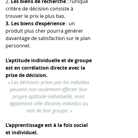
2. 
Les biens de recherche
 : l’unique 
critère de décision consiste à 
trouver le prix le plus bas.
3. Les biens d’expérience
 : un 
produit plus cher pourra générer 
davantage de satisfaction sur le plan 
personnel.
L’aptitude individuelle et de groupe 
est en corrélation directe avec la 
prise de décision.
« Les décisions prises par les individus 
peuvent non seulement affecter leur 
propre aptitude individuelle, mais 
également celle d’autres individus au 
sein de leur groupe. ​​​​​​​»
L’apprentissage est à la fois social 
et individuel.