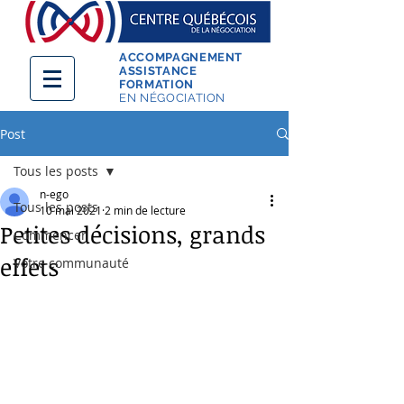
ACCOMPAGNEMENT
ASSISTANCE
FORMATION
EN NÉGOCIATION
Post
Tous les posts
n-ego
Tous les posts
10 mai 2021
2 min de lecture
Petites décisions, grands
Commencer
effets
Votre communauté